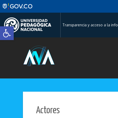
Skip
to
content
Abrir barra de herramientas
Transparencia y acceso a la inf
Actores