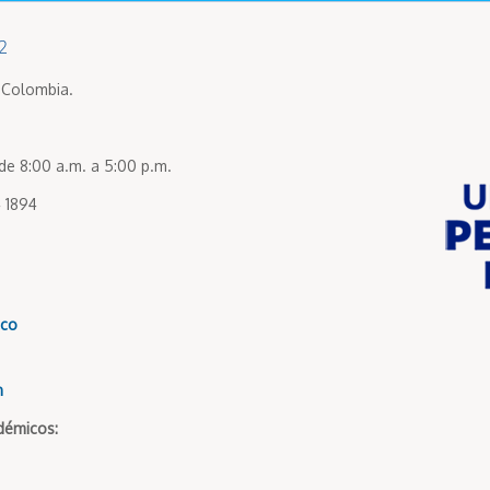
2
, Colombia.
de 8:00 a.m. a 5:00 p.m.
 1894
.co
n
démicos: